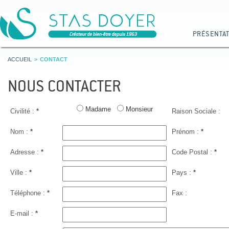
PRÉSENTA
ACCUEIL
CONTACT
NOUS CONTACTER
Madame
Monsieur
Civilité :
*
Raison Sociale :
Nom :
*
Prénom :
*
Adresse :
*
Code Postal :
*
Ville :
*
Pays :
*
Téléphone :
*
Fax :
E-mail :
*