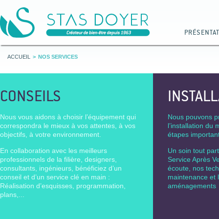
PRÉSENTA
ACCUEIL
NOS SERVICES
CONSEILS
INSTALL
Nous vous aidons à choisir l’équipement qui
Nous pouvons p
correspondra le mieux à vos attentes, à vos
l’installation du 
objectifs, à votre environnement.
étapes important
En collaboration avec les meilleurs
Un soin tout part
professionnels de la filière, designers,
Service Après Ve
consultants, ingénieurs, bénéficiez d’un
écoute, nos tech
conseil et d’un service clé en main :
maintenance et l
Réalisation d’esquisses, programmation,
aménagements
plans,...